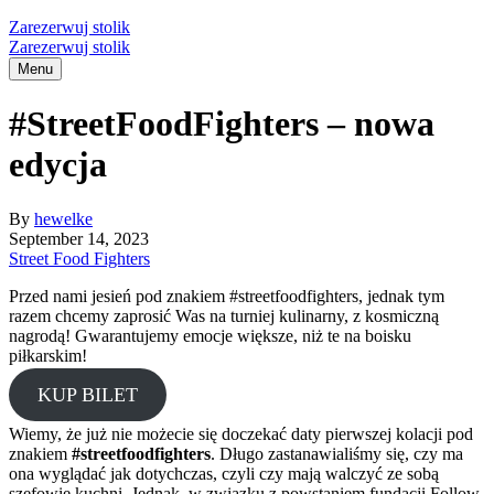
Zarezerwuj stolik
Zarezerwuj stolik
Menu
#StreetFoodFighters – nowa
edycja
By
hewelke
September 14, 2023
Street Food Fighters
Przed nami jesień pod znakiem #streetfoodfighters, jednak tym
razem chcemy zaprosić Was na turniej kulinarny, z kosmiczną
nagrodą! Gwarantujemy emocje większe, niż te na boisku
piłkarskim!
KUP BILET
Wiemy, że już nie możecie się doczekać daty pierwszej kolacji pod
znakiem
#streetfoodfighters
. Długo zastanawialiśmy się, czy ma
ona wyglądać jak dotychczas, czyli czy mają walczyć ze sobą
szefowie kuchni. Jednak, w związku z powstaniem fundacji Follow