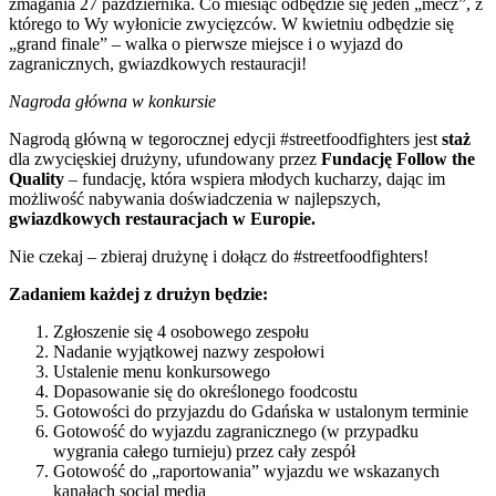
zmagania 27 października. Co miesiąc odbędzie się jeden „mecz”, z
którego to Wy wyłonicie zwycięzców. W kwietniu odbędzie się
„grand finale” – walka o pierwsze miejsce i o wyjazd do
zagranicznych, gwiazdkowych restauracji!
Nagroda główna w konkursie
Nagrodą główną w tegorocznej edycji #streetfoodfighters jest
staż
dla zwycięskiej drużyny, ufundowany przez
Fundację Follow the
Quality
– fundację, która wspiera młodych kucharzy, dając im
możliwość nabywania doświadczenia w najlepszych,
gwiazdkowych restauracjach w Europie.
Nie czekaj – zbieraj drużynę i dołącz do #streetfoodfighters!
Zadaniem każdej z drużyn będzie:
Zgłoszenie się 4 osobowego zespołu
Nadanie wyjątkowej nazwy zespołowi
Ustalenie menu konkursowego
Dopasowanie się do określonego foodcostu
Gotowości do przyjazdu do Gdańska w ustalonym terminie
Gotowość do wyjazdu zagranicznego (w przypadku
wygrania całego turnieju) przez cały zespół
Gotowość do „raportowania” wyjazdu we wskazanych
kanałach social media