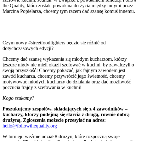
the Quality, która została powołana do życia między innymi przez
Marcina Popielarza, chcemy tym razem dać szansę komuś innemu.
Czym nowy #streetfoodfighters będzie się różnić od
dotychczasowych edycji?
Chcemy dać szansę wykazania się młodym kucharzom, którzy
jeszcze nigdy nie mieli okazji szefować w kuchni, by zawalczyli o
swoją przyszłość! Chcemy pokazać, jak fajnym zawodem jest
zawód kucharza, chcemy przywrócić jego świetność, chcemy
motywować młodych kucharzy do działania oraz dać możliwość
poczucia frajdy z szefowania w kuchni!
Kogo szukamy?
Poszukujemy zespołów, składających się z 4 zawodników –
kucharzy, którzy podejmą się starcia z drugą, równie dobrą
drużyną. Zgłoszenia możecie przesyłać na adres:
hello@followthequality.org
W turnieju weźmie udział 8 drużyn, które rozpoczną swoje