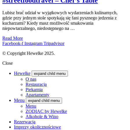
#streetfoodtravel – Chef’s Table
Lubisz brać udział w wyjątkowych wydarzeniach kulinarnych,
gdzie przy jednym stole spotykają się fani pysznego jedzenia z
kucharzami? Kiedy masz możliwość smakowania
niepowtarzalnego, niedostępnego na …
Read More
Facebook-f
Instagram
Tripadvisor
© Copyright Hewelke 2025.
Close
Hewelke
expand child menu
O nas
Restauracja
Piekarnia
Apartamenty
Menu
expand child menu
Menu
ZODIAC by Hewelke
Alkohole & Wino
Rezerwacja
Imprezy okolicznościowe